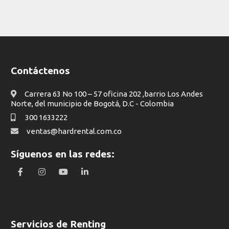
equipo de cómputo en Bogotá
Contáctenos
Carrera 63 No 100 – 57 oficina 202 ,barrio Los Andes
Norte, del municipio de Bogotá, D.C - Colombia
¿Por qué alquilar portátiles Dell con Hard
300 1633222
Rental?
ventas@hardrental.com.co
Síguenos en las redes:
¿Qué precios tiene el alquiler de portátiles en
Servicios de Renting