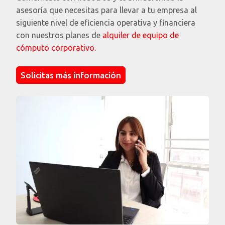
asesoría que necesitas para llevar a tu empresa al
Características de las portátiles Dell que más
siguiente nivel de eficiencia operativa y financiera
valoran los consumidores
con nuestros planes de
alquiler de equipo de
cómputo corporativo.
Solicitas más información
¿Cuánto vale un PC en pesos colombianos?
Preguntas frecuentes sobre el alquiler de