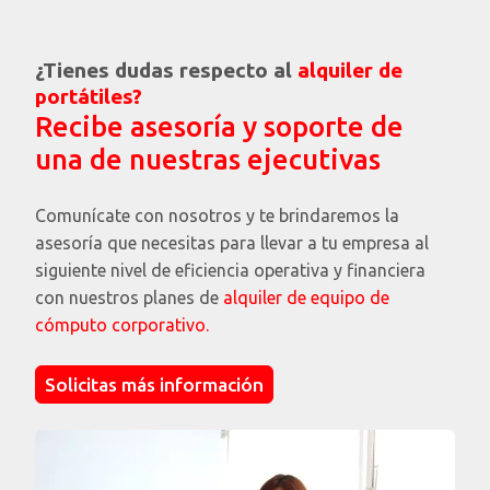
¿Qué es un MVP y por qué es clave para el
crecimiento de una startup?
¿Tienes dudas respecto al
alquiler de
portátiles?
Recibe asesoría y soporte de
una de nuestras ejecutivas
Comunícate con nosotros y te brindaremos la
asesoría que necesitas para llevar a tu empresa al
Características de las portátiles Dell que más
siguiente nivel de eficiencia operativa y financiera
valoran los consumidores
con nuestros planes de
alquiler de equipo de
cómputo corporativo.
Solicitas más información