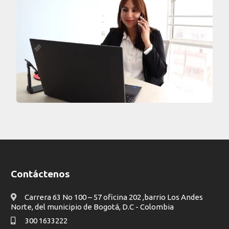
¿Cuánto vale un PC en pesos colombianos?
Preguntas frecuentes sobre el alquiler de
equipo de cómputo en Bogotá
Contáctenos
Carrera 63 No 100 – 57 oficina 202 ,barrio Los Andes
Norte, del municipio de Bogotá, D.C - Colombia
¿Por qué alquilar portátiles Dell con Hard
300 1633222
Rental?