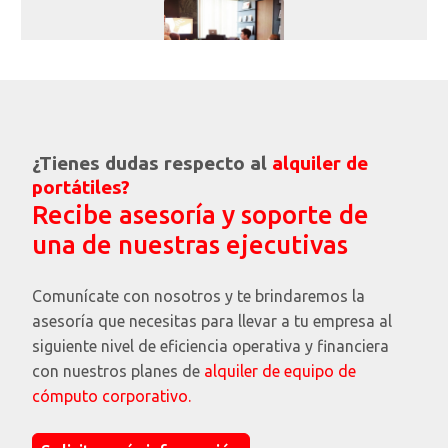
¿Qué es un MVP y por qué es clave para el
crecimiento de una startup?
¿Tienes dudas respecto al
alquiler de
portátiles?
Recibe asesoría y soporte de
una de nuestras ejecutivas
Comunícate con nosotros y te brindaremos la
asesoría que necesitas para llevar a tu empresa al
Características de las portátiles Dell que más
siguiente nivel de eficiencia operativa y financiera
valoran los consumidores
con nuestros planes de
alquiler de equipo de
cómputo corporativo.