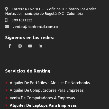
Carrera 63 No 100 – 57 oficina 202 ,barrio Los Andes
Norte, del municipio de Bogotá, D.C - Colombia
¿Por qué alquilar portátiles Dell con Hard
300 1633222
Rental?
ventas@hardrental.com.co
Síguenos en las redes:
¿Qué precios tiene el alquiler de portátiles en
Servicios de Renting
Bogotá?
Alquiler De Portátiles - Alquiler De Notebooks
Alquiler De Computadores Para Empresas
Venta De Computadores A Empresas
Alquiler De Laptops Para Empresas